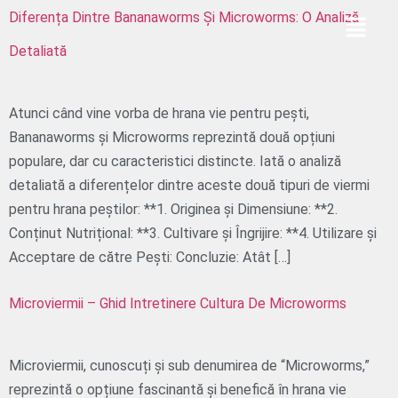
Diferența Dintre Bananaworms Și Microworms: O Analiză
Detaliată
Atunci când vine vorba de hrana vie pentru pești,
Bananaworms și Microworms reprezintă două opțiuni
populare, dar cu caracteristici distincte. Iată o analiză
detaliată a diferențelor dintre aceste două tipuri de viermi
pentru hrana peștilor: **1. Originea și Dimensiune: **2.
Conținut Nutrițional: **3. Cultivare și Îngrijire: **4. Utilizare și
Acceptare de către Pești: Concluzie: Atât […]
Microviermii – Ghid Intretinere Cultura De Microworms
Microviermii, cunoscuți și sub denumirea de “Microworms,”
reprezintă o opțiune fascinantă și benefică în hrana vie