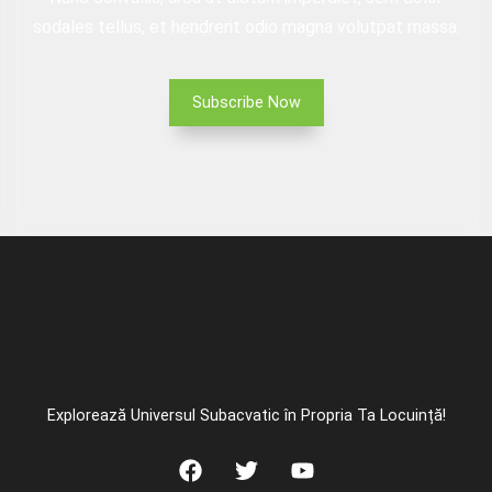
sodales tellus, et hendrerit odio magna volutpat massa.
Subscribe Now
Explorează Universul Subacvatic în Propria Ta Locuință!